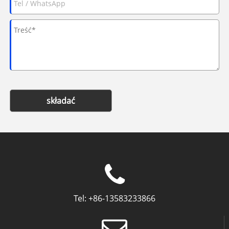
składać
Tel:
+86-13583233866