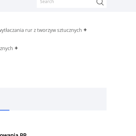
ytłaczania rur z tworzyw sztucznych
cznych
kowania PP