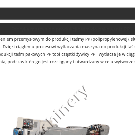
Fabryka maszyn do produkcji taśm do pakowania PP
zeniem przemysłowym do produkcji taśmy PP (polipropylenowej), 
. Dzięki ciągłemu procesowi wytłaczania maszyna do produkcji t
ukcji taśm pakowych PP topi cząstki żywicy PP i wytłacza je w ciąg
a, podczas którego jest rozciągany i utwardzany w celu wytworzen