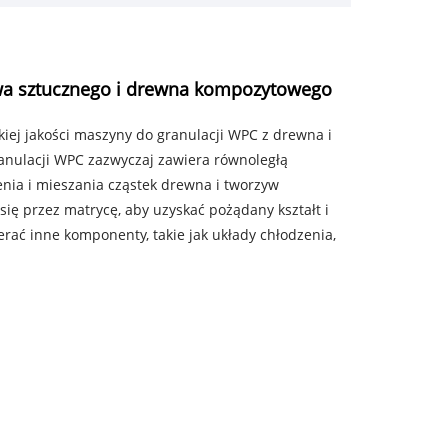
wa sztucznego i drewna kompozytowego
iej jakości maszyny do granulacji WPC z drewna i
anulacji WPC zazwyczaj zawiera równoległą
enia i mieszania cząstek drewna i tworzyw
ię przez matrycę, aby uzyskać pożądany kształt i
ać inne komponenty, takie jak układy chłodzenia,