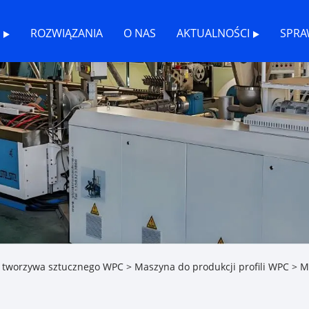
ROZWIĄZANIA
O NAS
AKTUALNOŚCI
SPRA
z tworzywa sztucznego WPC
>
Maszyna do produkcji profili WPC
> Ma