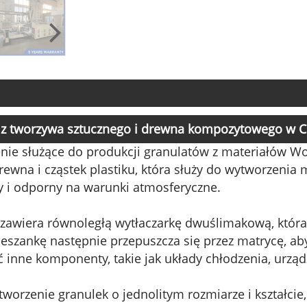
 z tworzywa sztucznego i drewna kompozytowego w 
nie służące do produkcji granulatów z materiałów W
wna i cząstek plastiku, która służy do wytworzenia ma
ły i odporny na warunki atmosferyczne.
zawiera równoległą wytłaczarkę dwuślimakową, która 
eszankę następnie przepuszcza się przez matrycę, aby
inne komponenty, takie jak układy chłodzenia, urządz
worzenie granulek o jednolitym rozmiarze i kształcie,