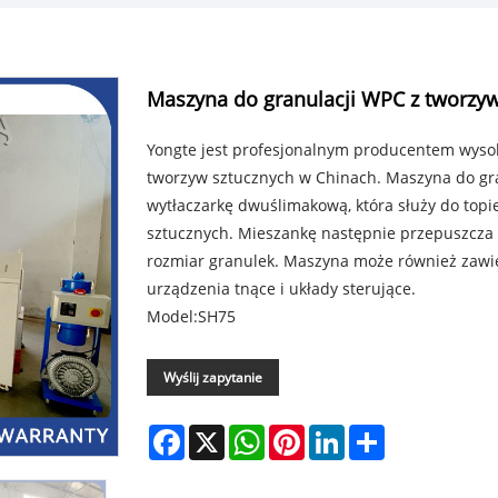
Maszyna do granulacji WPC z tworzy
Yongte jest profesjonalnym producentem wysok
tworzyw sztucznych w Chinach. Maszyna do gr
wytłaczarkę dwuślimakową, która służy do topi
sztucznych. Mieszankę następnie przepuszcza s
rozmiar granulek. Maszyna może również zawier
urządzenia tnące i układy sterujące.
Model:SH75
Wyślij zapytanie
Facebook
X
WhatsApp
Pinterest
LinkedIn
Share