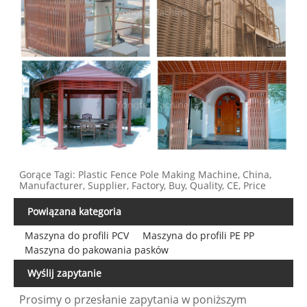
Gorące Tagi: Plastic Fence Pole Making Machine, China,
Manufacturer, Supplier, Factory, Buy, Quality, CE, Price
Powiązana kategoria
Maszyna do profili PCV
Maszyna do profili PE PP
Maszyna do pakowania pasków
Wyślij zapytanie
Prosimy o przesłanie zapytania w poniższym