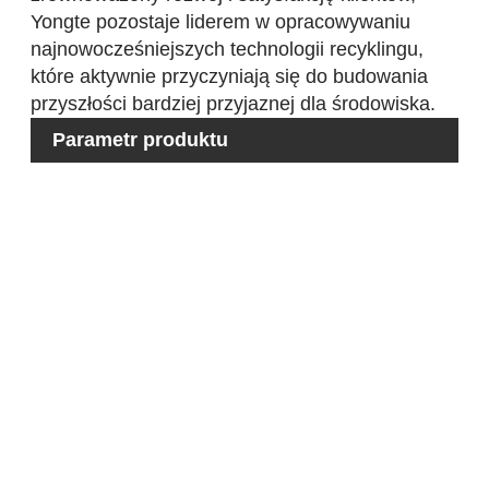
Yongte pozostaje liderem w opracowywaniu
najnowocześniejszych technologii recyklingu,
które aktywnie przyczyniają się do budowania
przyszłości bardziej przyjaznej dla środowiska.
Parametr produktu
M
Ma
w
P
w