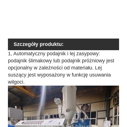
c
D
m
Szczegóły produktu:
1, Automatyczny podajnik i lej zasypowy:
podajnik ślimakowy lub podajnik próżniowy jest
opcjonalny w zależności od materiału. Lej
suszący jest wyposażony w funkcję usuwania
wilgoci.