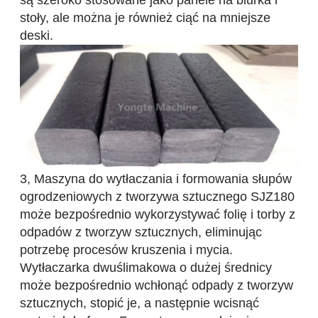
są szeroko stosowane jako panele na biurka i
stoły, ale można je również ciąć na mniejsze
deski.
3, Maszyna do wytłaczania i formowania słupów
ogrodzeniowych z tworzywa sztucznego SJZ180
może bezpośrednio wykorzystywać folię i torby z
odpadów z tworzyw sztucznych, eliminując
potrzebę procesów kruszenia i mycia.
Wytłaczarka dwuślimakowa o dużej średnicy
może bezpośrednio wchłonąć odpady z tworzyw
sztucznych, stopić je, a następnie wcisnąć