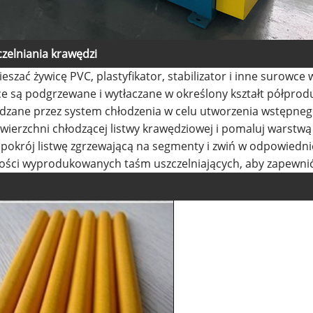
czelniania krawędzi
ać żywicę PVC, plastyfikator, stabilizator i inne surowce w
e są podgrzewane i wytłaczane w określony kształt półprod
adzane przez system chłodzenia w celu utworzenia wstępneg
wierzchni chłodzącej listwy krawędziowej i pomaluj warstw
 pokrój listwę zgrzewającą na segmenty i zwiń w odpowiedni
akości wyprodukowanych taśm uszczelniających, aby zapewni