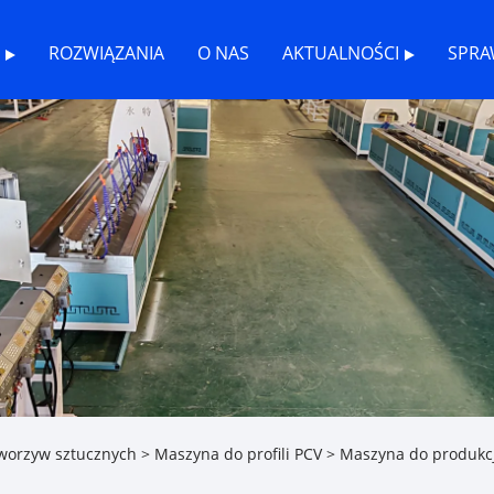
ROZWIĄZANIA
O NAS
AKTUALNOŚCI
SPRA
tworzyw sztucznych
>
Maszyna do profili PCV
> Maszyna do produkcj