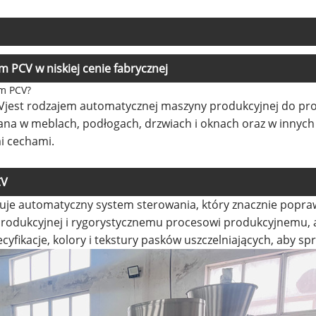
 PCV w niskiej cenie fabrycznej
śm PCV?
V
jest rodzajem automatycznej maszyny produkcyjnej do pro
na w meblach, podłogach, drzwiach i oknach oraz w innych
i cechami.
CV
muje automatyczny system sterowania, który znacznie popra
 produkcyjnej i rygorystycznemu procesowi produkcyjnemu, a
cyfikacje, kolory i tekstury pasków uszczelniających, aby 