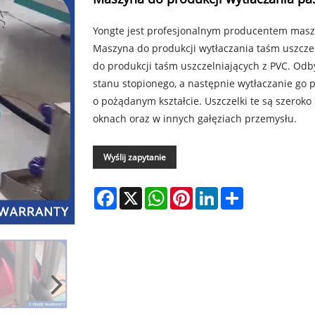
Yongte jest profesjonalnym producentem maszy
Maszyna do produkcji wytłaczania taśm uszczel
do produkcji taśm uszczelniających z PVC. Od
stanu stopionego, a następnie wytłaczanie go 
o pożądanym kształcie. Uszczelki te są szerok
oknach oraz w innych gałęziach przemysłu.
Wyślij zapytanie
Facebook
X
WhatsApp
Pinterest
LinkedIn
Share