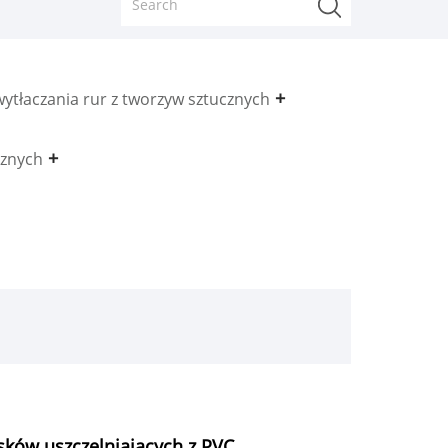
ytłaczania rur z tworzyw sztucznych
cznych
sków uszczelniających z PVC