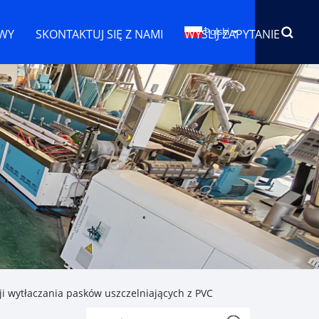
Polski
WY
SKONTAKTUJ SIĘ Z NAMI
WYŚLIJ ZAPYTANIE
i wytłaczania pasków uszczelniających z PVC