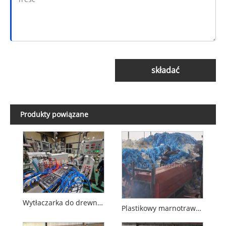
składać
Produkty powiązane
Wytłaczarka do drewna z tworzywa sztucznego
Plastikowy marnotrawstwo recykling