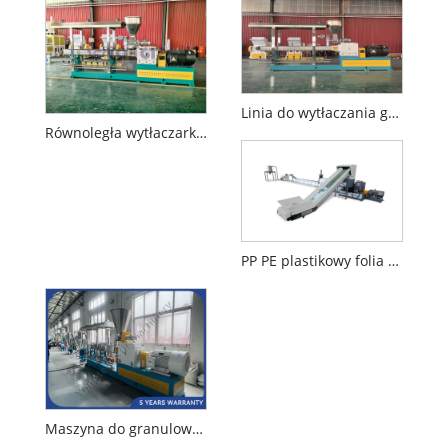
Linia do wytłaczania granulatora PET
Równoległa wytłaczarka do podwójnej śruby dla plastikowej maszyny granulacyjnej
PP PE plastikowy folia granulowanie
Maszyna do granulowania ABS