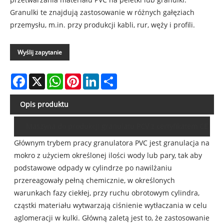
Granulki te znajdują zastosowanie w różnych gałęziach
przemysłu, m.in. przy produkcji kabli, rur, węży i ​​profili.
Wyślij zapytanie
Facebook
X
WhatsApp
Pinterest
LinkedIn
Share
Opis produktu
Maszyna do produkcji granulatu PCV z certyfikatem CE
Głównym trybem pracy granulatora PVC jest granulacja na
mokro z użyciem określonej ilości wody lub pary, tak aby
podstawowe odpady w cylindrze po nawilżaniu
przereagowały pełną chemicznie, w określonych
warunkach fazy ciekłej, przy ruchu obrotowym cylindra,
cząstki materiału wytwarzają ciśnienie wytłaczania w celu
aglomeracji w kulki. Główną zaletą jest to, że zastosowanie